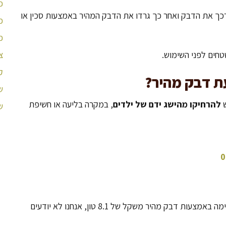
פ
רכך את הדבק ואחר כך גרדו את הדבק המהיר באמצעות סכין או
פ
פ
צ
טחים לפני השימוש.
ק
ת דבק מהיר?
ש
ש
להרחיקו מהישג ידם של ילדים
, במקרה בליעה או חשיפת
ש
0
בשנת 2012 שברה חברת 3M את שיא העולם כשהרימה באמצעות דבק מהיר משקל של 8.1 טון, אנחנו לא יודעים