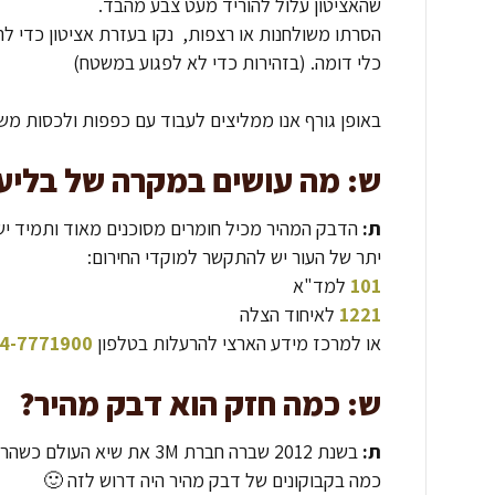
שהאציטון עלול להוריד מעט צבע מהבד.
הסרתו משולחנות או רצפות, נקו בעזרת אציטון כדי ל
כלי דומה. (בזהירות כדי לא לפגוע במשטח)
באופן גורף אנו ממליצים לעבוד עם כפפות ולכסות מש
ש: מה עושים במקרה של בליע
ת:
הדבק המהיר מכיל חומרים מסוכנים מאוד ותמיד י
יתר של העור יש להתקשר למוקדי החירום:
101
למד"א
1221
לאיחוד הצלה
או למרכז מידע הארצי להרעלות בטלפון
4-7771900
ש: כמה חזק הוא דבק מהיר?
ת:
כמה בקבוקונים של דבק מהיר היה דרוש לזה 🙂