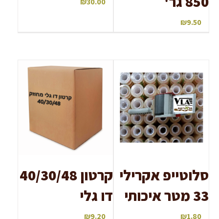
850 גר'
₪
30.00
₪
9.50
סלוטייפ אקרילי
קרטון 40/30/48
33 מטר איכותי
דו גלי
₪
9.20
₪
1.80