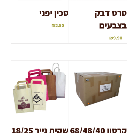
סרט דבק
סכין יפני
בצבעים
₪
2.50
₪
9.90
קרטון 68/48/40
שקית נייר 18/25