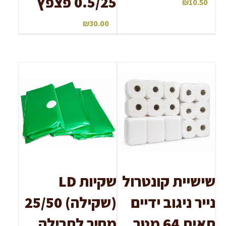
0.5/25 פצפץ
₪
10.50
₪
30.00
שישיית קונטרול
שקיות LD
נייר ניגוב ידיים
(שקילה) 25/50
תאית 64 מטר
מחיר לחבילה