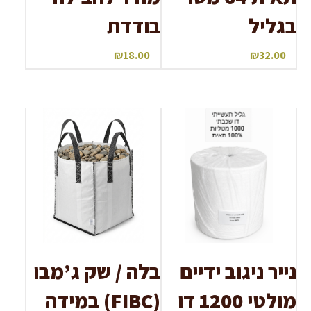
בגליל
בודדת
₪
18.00
₪
32.00
נייר ניגוב ידיים
בלה / שק ג’מבו
מולטי 1200 דו
(FIBC) במידה