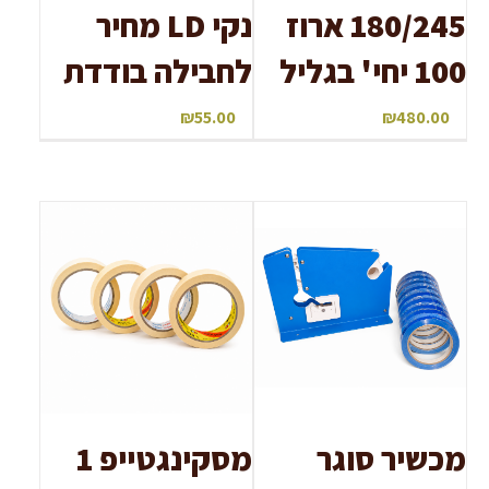
180/245 ארוז
נקי LD מחיר
100 יחי' בגליל
לחבילה בודדת
₪
55.00
₪
480.00
מכשיר סוגר
מסקינגטייפ 1