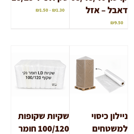
דאבל – אזל
₪
1.50
–
₪
1.30
₪
9.50
ניילון כיסוי
שקיות שקופות
למשטחים
100/120 חומר