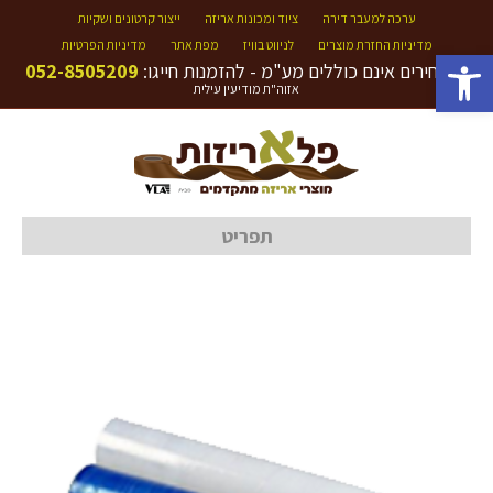
ערכה למעבר דירה
ציוד ומכונות אריזה
ייצור קרטונים ושקיות
מדיניות החזרת מוצרים
לניווט בוויז
מפת אתר
מדיניות הפרטיות
פתח סרגל נגישות
המחירים אינם כוללים מע"מ - להזמנות חייגו:
052-8505209
אזוה"ת מודיעין עילית
תפריט