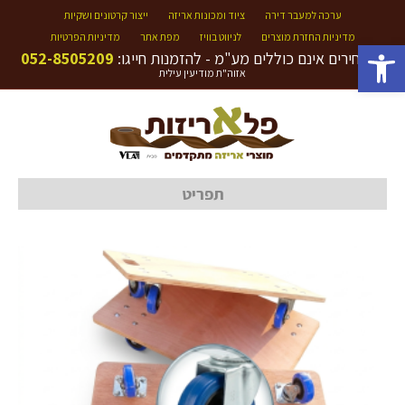
ערכה למעבר דירה
ציוד ומכונות אריזה
ייצור קרטונים ושקיות
מדיניות החזרת מוצרים
לניווט בוויז
מפת אתר
מדיניות הפרטיות
פתח סרגל נגישות
המחירים אינם כוללים מע"מ - להזמנות חייגו:
052-8505209
אזוה"ת מודיעין עילית
תפריט