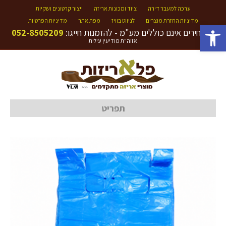
ערכה למעבר דירה
ציוד ומכונות אריזה
ייצור קרטונים ושקיות
מדיניות החזרת מוצרים
לניווט בוויז
מפת אתר
מדיניות הפרטיות
פתח סרגל נגישות
המחירים אינם כוללים מע"מ - להזמנות חייגו:
052-8505209
אזוה"ת מודיעין עילית
תפריט