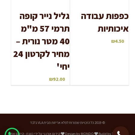
כפפות עבודה
גליל נייר קופה
איכותיות
תרמי 57 מ"מ
40 מטר נורית –
₪
4.50
מחיר לקרטון 24
יחי'
₪
92.00
© 2019 כל הזכויות שמורות לפלא אריזות מבית VLA בלבד
18DIGITAL
Build by
MONDO
Design by
קידום אורגני על ידי
כוונת - קידום אתרי