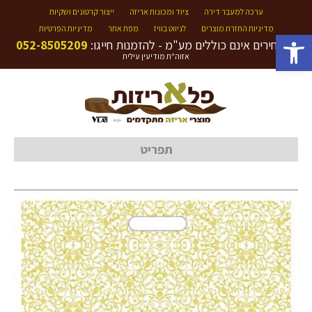
ערכה למעבר דירה
ציוד ומכונות אריזה
ייצור קרטונים ושקיות
מדיניות החזרת מוצרים
לניווט בוויז
מפת אתר
מדיניות הפרטיות
פתח סרגל נגישות
המחירים אינם כוללים מע"מ - להזמנות חייגו:
052-8505209
אזוה"ת מודיעין עילית
תפריט