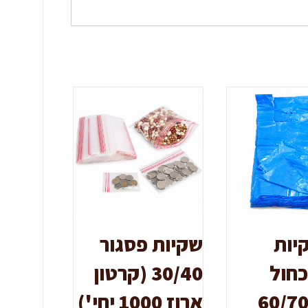
יות
שקיות פסגור
כחול
30/40 (קרטון
ידה 60/70
ארוז 1000 יחי')