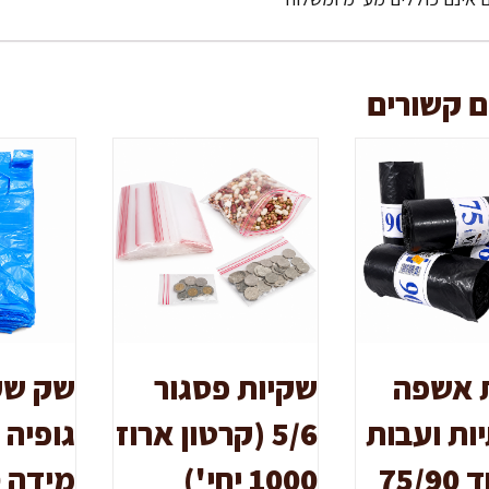
ם קשורים
 אשפה
שקיות פסגור
שק שק
ות ועבות
5/6 (קרטון ארוז
גופיה 
במיוחד 75/90
1000 יחי')
מ